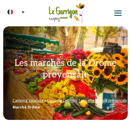
Les marchés de la Drôme
provençale
Camping Vaucluse
»
Camping Drôme
»
Tourisme Drome provencale
»
Marché Drôme