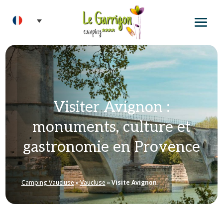
Visiter Avignon :
monuments, culture et
gastronomie en Provence
Camping Vaucluse
»
Vaucluse
»
Visite Avignon