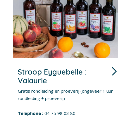
Stroop Eyguebelle :
Valaurie
D
e
Gratis rondleiding en proeverij (ongeveer 1 uur
b
rondleiding + proeverij)
d
k
04 75 98 03 80
k
k
m