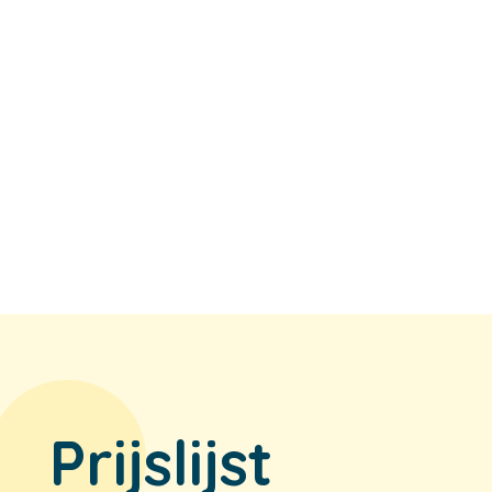
o
Prijslijst